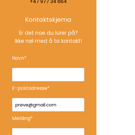
+47 977 34 664
Kontaktskjema
Er det noe du lurer på?
Ikke nøl med å ta kontakt!
Navn*
E-postadresse*
Melding*