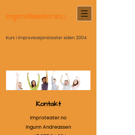
Improteater.no
Improteater.no
Kurs i improvisasjonsteater siden 2004
Kontakt
Improteater.no
Ingunn Andreassen